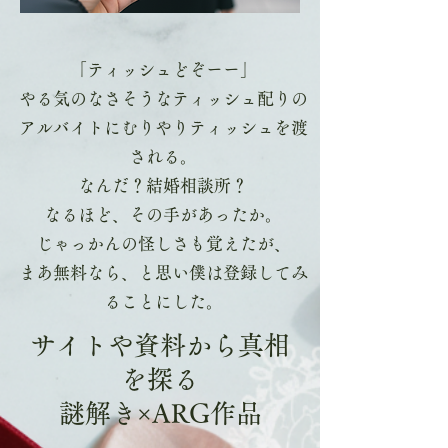
「ティッシュどぞーー」
やる気のなさそうなティッシュ配りの
アルバイトにむりやりティッシュを渡
される。
なんだ？結婚相談所？
なるほど、その手があったか。
じゃっかんの怪しさも覚えたが、
まあ無料なら、と思い僕は登録してみ
ることにした。
サイトや資料から真相
を探る
謎解き×ARG作品